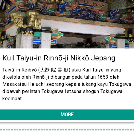
Kuil Taiyu-in Rinnō-ji Nikkō Jepang
Taiyū-in Reibyō (大猷 院 霊 廟) atau Kuil Taiyu-in yang
dikelola oleh Rinnō-ji dibangun pada tahun 1653 oleh
Masakatsu Heiuchi seorang kepala tukang kayu Tokugawa
dibawah perintah Tokugawa Ietsuna shogun Tokugawa
keempat.
MORE