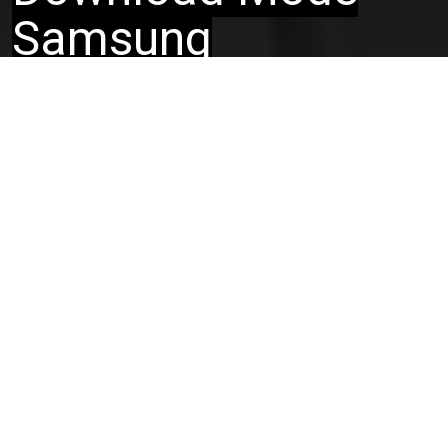
Samsung
Pada kesempatan ini lensamedia akan membagi tutorial
bagaimana cara
masuk Recovery Mode
dan odin mode
atau download mode samsung memakai tombol
kombinasi. Mungkin hanya sebagian perangkat dan tidak
untuk semua type Samsung yang beredar tetapi patut di
coba pada Samsung Android cuy.
Sebelum membahas tentang tutorial ini mari kita bahas
mengenai
ODIN Mode
atau yang lebih dikenal dengan
Download Mode. Odin mode atau Download Mode adalah
sebuah fitur Samsung Android yang berfungsi untuk
rooting dan mem-flash apa saja yang diinginkan ke
memory internal didalam Samsung Android.
Dibawah ini adalah tutorial yang akan memberi tau tombol