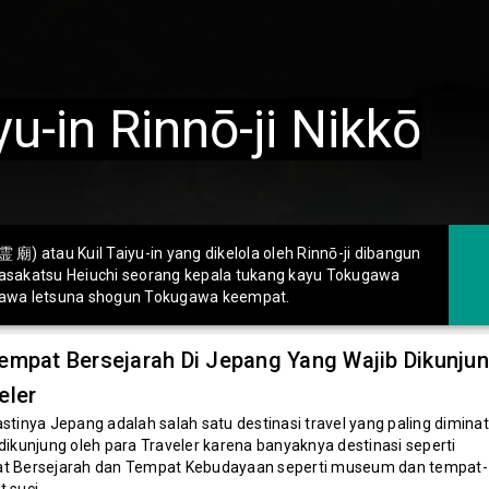
yu-in Rinnō-ji Nikkō
廟) atau Kuil Taiyu-in yang dikelola oleh Rinnō-ji dibangun
asakatsu Heiuchi seorang kepala tukang kayu Tokugawa
gawa Ietsuna shogun Tokugawa keempat.
empat Bersejarah Di Jepang Yang Wajib Dikunjun
eler
stinya Jepang adalah salah satu destinasi travel yang paling diminat
dikunjung oleh para Traveler karena banyaknya destinasi seperti
t Bersejarah dan Tempat Kebudayaan seperti museum dan tempat-
 suci.