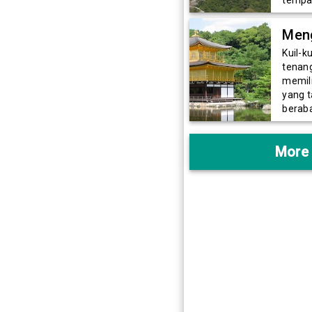
Meng
Kuil-k
tenan
memili
yang t
berab
More 