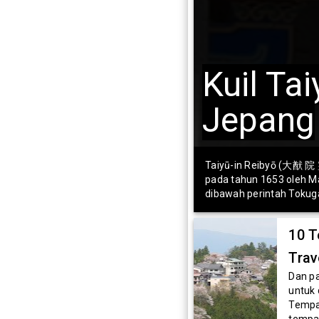
Kuil Tai
Jepang
Taiyū-in Reibyō (大猷 院 霊 
pada tahun 1653 oleh M
dibawah perintah Toku
10 T
Trav
Dan pa
untuk 
Tempa
tempat