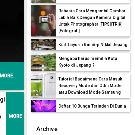
Rahasia Cara Mengambil Gambar
Lebih Baik Dengan Kamera Digital
Untuk Photographer [TIPS][TRIK]
[Fotografi]
Kuil Taiyu-in Rinnō-ji Nikkō Jepang
Mengapa harus memilih Kota
Kyoto di Jepang ?
MORE
Tutorial Bagaimana Cara Masuk
Recovery Mode dan Odin Mode
atau Download Mode Samsung
gi
Daftar 10 Bunga Terindah Di Dunia
MORE
i
Archive