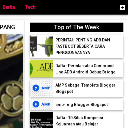
add_box
Berita
Tech
JEPANG
Top of The Week
PERINTAH PENTING ADB DAN
FASTBOOT BESERTA CARA
PENGGUNAANNYA
Daftar Perintah atau Command
Line ADB Android Debug Bridge
AMP Sebagai Template Blogger
Blogspot
amp-img Blogger Blogspot
Daftar 10 Situs Kompetisi
Kejuaraan atau Belajar